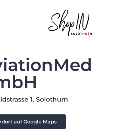
viationMed
mbH
dstrasse 1, Solothurn
ndort auf Google Maps