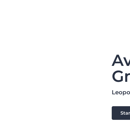
A
G
Leopol
Sta